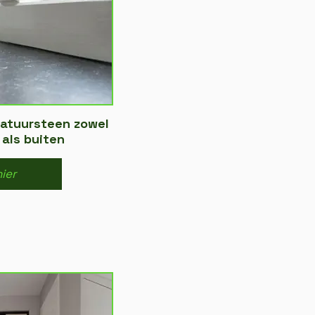
natuursteen zowel
 als buiten
hier