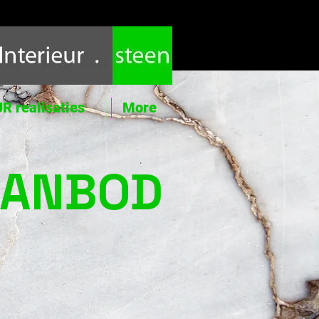
R realisaties
More
AANBOD