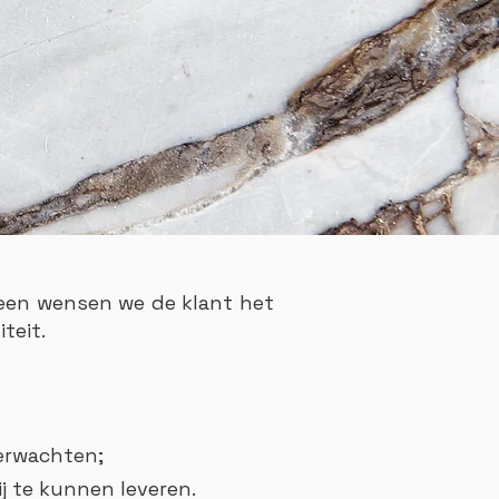
lleen wensen we de klant het
teit.
verwachten;
j te kunnen leveren.