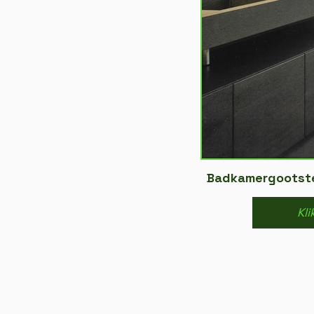
Badkamergootste
Kli