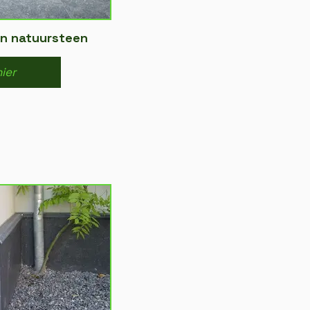
 in natuursteen
hier