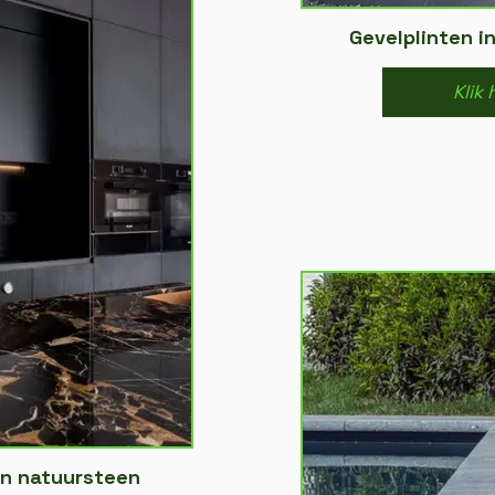
Gevelplinten i
Klik 
in natuursteen