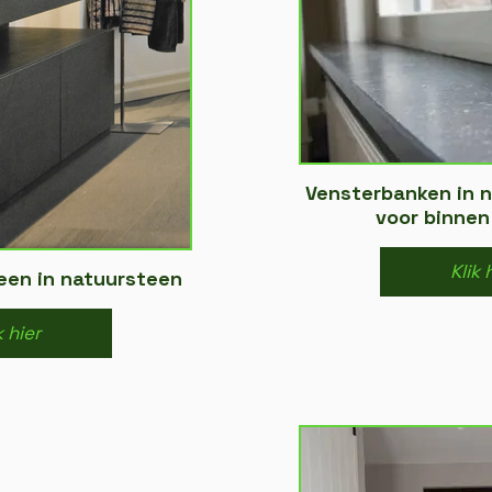
Vensterbanken in 
voor binnen
Klik 
en in natuursteen
k hier