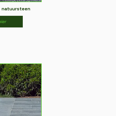
n natuursteen
hier