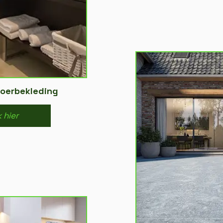
loerbekleding
k hier