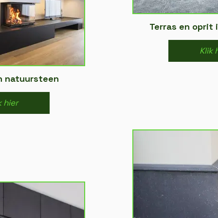
Terras en oprit
Klik 
n natuursteen
k hier