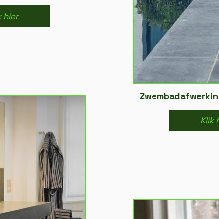
k hier
Zwembadafwerking
Klik 